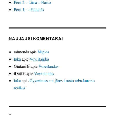
Peru 2 – Lima – Nasca
Peru 1 – džiunglės
NAUJAUSI KOMENTARAI
raimonda
apie
Miglos
luka
apie
Voverlandas
Gintarė B
apie
Voverlandas
iDaikts
apie
Voverlandas
luka
apie
Gyvenimas ant jūros kranto arba kurorto
realijos