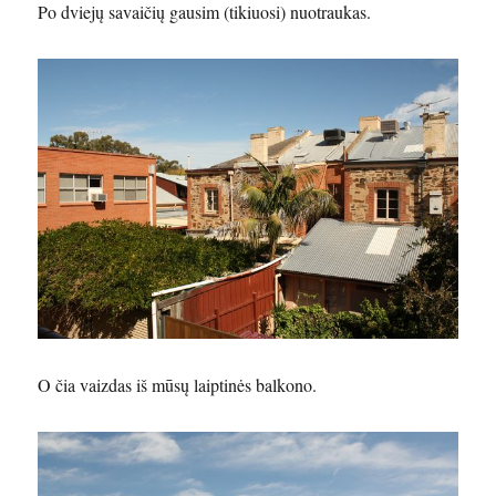
Po dviejų savaičių gausim (tikiuosi) nuotraukas.
O čia vaizdas iš mūsų laiptinės balkono.