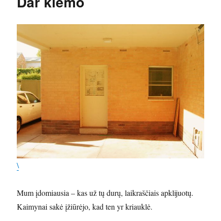
Dar kiemo
\
Mum įdomiausia – kas už tų durų, laikraščiais apklijuotų.
Kaimynai sakė įžiūrėjo, kad ten yr kriauklė.