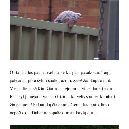
O štai čia tas pats karvelis apie kurį jau pasakojau. Taigi,
palesinau pora sykių saulėgražom.
Sėmkėm
, taip sakant.
Vieną dieną sėdžiu, žiūriu – atėjo pro atviras duris į vidų.
Kitą sykį nuėjau į vonią. Grįžtu – karvelis sau per kambarį
žingsniuoja! Sakau, ką čia darai? Gerai, kad ant kilimo
nepašiko… Dabar nebepaliekam atidarytų durų.