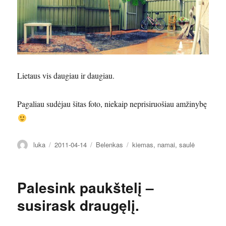
Lietaus vis daugiau ir daugiau.
Pagaliau sudėjau šitas foto, niekaip neprisiruošiau amžinybę
Autorius
Paskelbta
Kategorijos
Žymos
luka
2011-04-14
Belenkas
kiemas
,
namai
,
saulė
Palesink paukštelį –
susirask draugęlį.