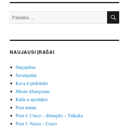
IEŠ
Ieškoti:
NAUJAUSI ĮRAŠAI
Singapūras
Savaitgaliai
Kava ir plokštelės
Miesto džiaugsmai
Kilda ir apylinkės
Peru namai.
Peru 4. Cusco – džiunglės – Titikaka
Peru 3. Nasca – Cusco