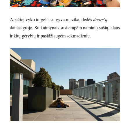
Apačioj vyko turgelis su gyva muzika, dėdės
doors’ų
dainas grojo. Su kaimynais susitempėm naminių sušių, alaus
ir kitų gėrybių ir pasidžiaugėm sekmadieniu.