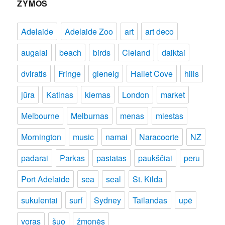
ŽYMOS
Adelaide
Adelaide Zoo
art
art deco
augalai
beach
birds
Cleland
daiktai
dviratis
Fringe
glenelg
Hallet Cove
hills
jūra
Katinas
kiemas
London
market
Melbourne
Melburnas
menas
miestas
Mornington
music
namai
Naracoorte
NZ
padarai
Parkas
pastatas
paukščiai
peru
Port Adelaide
sea
seal
St. Kilda
sukulentai
surf
Sydney
Tailandas
upė
voras
šuo
žmonės