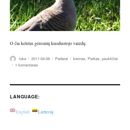
O čia keletas geresnių kuoduotojo vaizdų.
Autorius
Paskelbta
Kategorijos
Žymos
luka
2011-04-06
Padarai
kiemas
,
Parkas
,
paukščiai
įraše
1 komentaras
Palesink
paukštelį
–
susirask
draugęlį.
LANGUAGE:
English
Lietuvių