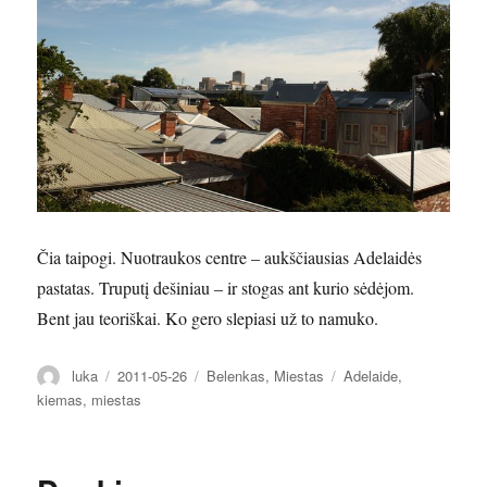
Čia taipogi. Nuotraukos centre – aukščiausias Adelaidės
pastatas. Truputį dešiniau – ir stogas ant kurio sėdėjom.
Bent jau teoriškai. Ko gero slepiasi už to namuko.
Autorius
Paskelbta
Kategorijos
Žymos
luka
2011-05-26
Belenkas
,
Miestas
Adelaide
,
kiemas
,
miestas