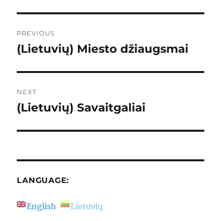
Post
PREVIOUS
navigation
(Lietuvių) Miesto džiaugsmai
Previous
post:
NEXT
(Lietuvių) Savaitgaliai
Next
post:
LANGUAGE:
English
Lietuvių