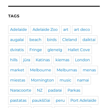
TAGS
Adelaide
Adelaide Zoo
art
art deco
augalai
beach
birds
Cleland
daiktai
dviratis
Fringe
glenelg
Hallet Cove
hills
jūra
Katinas
kiemas
London
market
Melbourne
Melburnas
menas
miestas
Mornington
music
namai
Naracoorte
NZ
padarai
Parkas
pastatas
paukščiai
peru
Port Adelaide