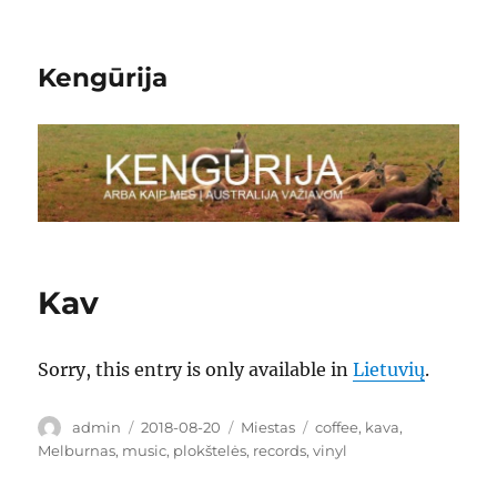
Kengūrija
Kav
Sorry, this entry is only available in
Lietuvių
.
Author
Posted
Categories
Tags
admin
2018-08-20
Miestas
coffee
,
kava
,
on
Melburnas
,
music
,
plokštelės
,
records
,
vinyl