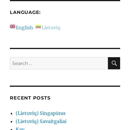
susirask
draugęlį.
LANGUAGE:
English
Lietuvių
SE
Search
for:
RECENT POSTS
(Lietuvių) Singapūras
(Lietuvių) Savaitgaliai
Kav