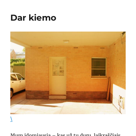
Dar kiemo
\
Mum įdomiausia – kas už tų durų, laikraščiais