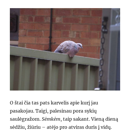
O štai čia tas pats karvelis apie kurį jau
pasakojau. Taigi, palesinau pora sykių
saulėgražom.
Sėmkėm
, taip sakant. Vieną dieną
sėdžiu, žiūriu – atėjo pro atviras duris į vidų.