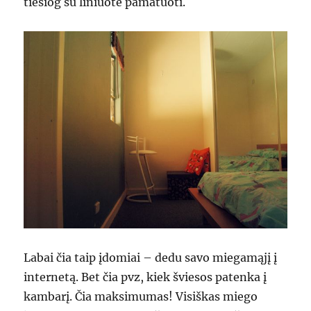
tiesiog su liniuote pamatuoti.
Labai čia taip įdomiai – dedu savo miegamąjį į
internetą. Bet čia pvz, kiek šviesos patenka į
kambarį. Čia maksimumas! Visiškas miego