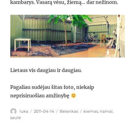
kambarys. Vasarą vėsu, žiemą… dar nežinom.
Lietaus vis daugiau ir daugiau.
Pagaliau sudėjau šitas foto, niekaip
neprisiruošiau amžinybę
Author
Posted
Categories
Tags
luka
2011-04-14
Belenkas
kiemas
,
namai
,
on
saulė