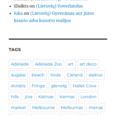
iDaikts
on
(Lietuvių) Voverlandas
luka
on
(Lietuvių) Gyvenimas ant jūros
kranto arba kurorto realijos
TAGS
Adelaide
Adelaide Zoo
art
art deco
augalai
beach
birds
Cleland
daiktai
dviratis
Fringe
glenelg
Hallet Cove
hills
jūra
Katinas
kiemas
London
market
Melbourne
Melburnas
menas