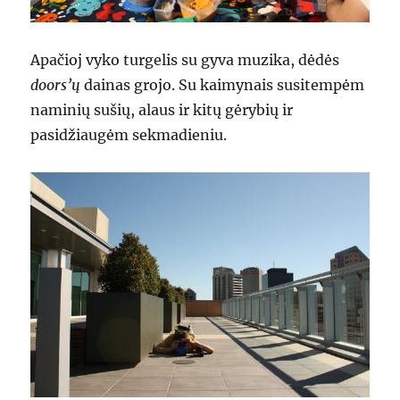
Apačioj vyko turgelis su gyva muzika, dėdės
doors’ų
dainas grojo. Su kaimynais susitempėm
naminių sušių, alaus ir kitų gėrybių ir
pasidžiaugėm sekmadieniu.