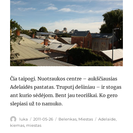
Čia taipogi. Nuotraukos centre – aukščiausias
Adelaidės pastatas. Truputį dešiniau – ir stogas
ant kurio sėdėjom. Bent jau teoriškai. Ko gero
slepiasi už to namuko.
Author
Posted
Categories
Tags
luka
2011-05-26
Belenkas
,
Miestas
Adelaide
,
on
kiemas
,
miestas