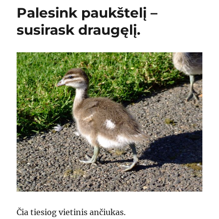
Palesink paukštelį –
susirask draugęlį.
Čia tiesiog vietinis ančiukas.