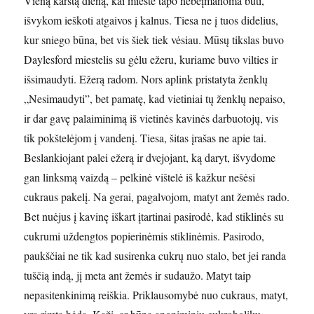
Vieną karštą dieną, kai mieste tapo nebeįmanoma būti,
išvykom ieškoti atgaivos į kalnus. Tiesa ne į tuos didelius,
kur sniego būna, bet vis šiek tiek vėsiau. Mūsų tikslas buvo
Daylesford miestelis su gėlu ežeru, kuriame buvo vilties ir
išsimaudyti. Ežerą radom. Nors aplink pristatyta ženklų
„Nesimaudyti”, bet pamatę, kad vietiniai tų ženklų nepaiso,
ir dar gavę palaiminimą iš vietinės kavinės darbuotojų, vis
tik pokštelėjom į vandenį. Tiesa, šitas įrašas ne apie tai.
Beslankiojant palei ežerą ir dvejojant, ką daryt, išvydome
gan linksmą vaizdą – pelkinė vištelė iš kažkur nešėsi
cukraus pakelį. Na gerai, pagalvojom, matyt ant žemės rado.
Bet nuėjus į kavinę iškart įtartinai pasirodė, kad stiklinės su
cukrumi uždengtos popierinėmis stiklinėmis. Pasirodo,
paukščiai ne tik kad susirenka cukrų nuo stalo, bet jei randa
tuščią indą, jį meta ant žemės ir sudaužo. Matyt taip
nepasitenkinimą reiškia. Priklausomybė nuo cukraus, matyt,