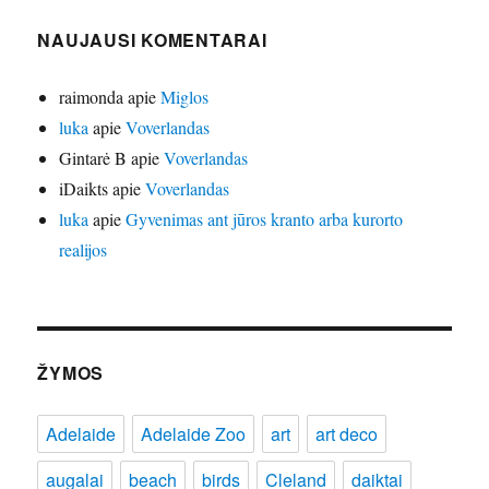
NAUJAUSI KOMENTARAI
raimonda
apie
Miglos
luka
apie
Voverlandas
Gintarė B
apie
Voverlandas
iDaikts
apie
Voverlandas
luka
apie
Gyvenimas ant jūros kranto arba kurorto
realijos
ŽYMOS
Adelaide
Adelaide Zoo
art
art deco
augalai
beach
birds
Cleland
daiktai