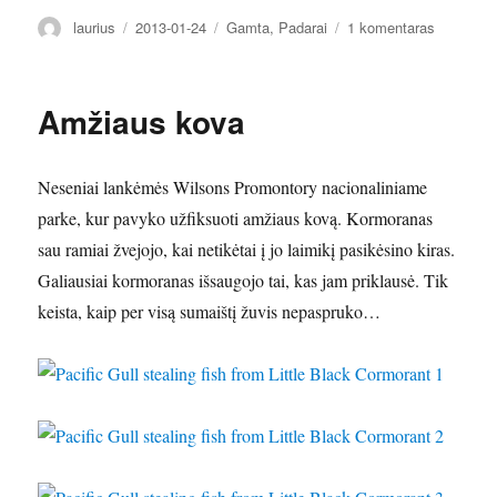
Autorius
Paskelbta
Kategorijos
įraše
laurius
2013-01-24
Gamta
,
Padarai
1 komentaras
Cukrus
Amžiaus kova
Neseniai lankėmės Wilsons Promontory nacionaliniame
parke, kur pavyko užfiksuoti amžiaus kovą. Kormoranas
sau ramiai žvejojo, kai netikėtai į jo laimikį pasikėsino kiras.
Galiausiai kormoranas išsaugojo tai, kas jam priklausė. Tik
keista, kaip per visą sumaištį žuvis nepaspruko…