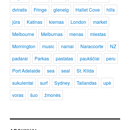
dviratis
Fringe
glenelg
Hallet Cove
hills
jūra
Katinas
kiemas
London
market
Melbourne
Melburnas
menas
miestas
Mornington
music
namai
Naracoorte
NZ
padarai
Parkas
pastatas
paukščiai
peru
Port Adelaide
sea
seal
St. Kilda
sukulentai
surf
Sydney
Tailandas
upė
voras
šuo
žmonės