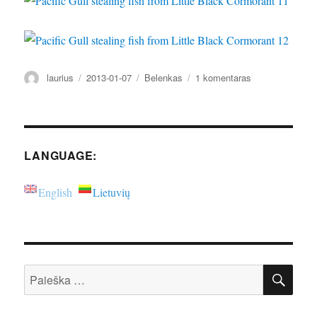
Autorius
Paskelbta
Kategorijos
įraše
laurius
2013-01-07
Belenkas
1 komentaras
Amžiaus
kova
LANGUAGE:
English
Lietuvių
IEŠ
Ieškoti: