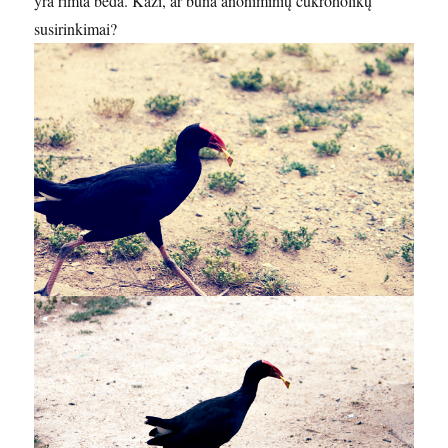
yra rimta bėda. Kaži, ar būna anoniminių cukroholikų
susirinkimai?